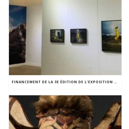
FINANCEMENT DE LA 3E ÉDITION DE L’EXPOSITION DU PRIX POUR LA PHOTOGRAPHIE PAR LE CERCLE POUR LA PHOTOGRAPHIE ET L’ART CONTEMPORAIN