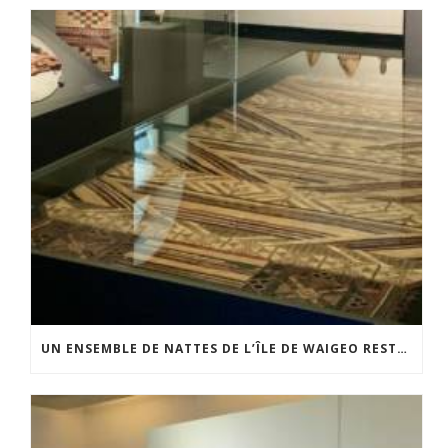
UN ENSEMBLE DE NATTES DE L’ÎLE DE WAIGEO RESTAURÉ GRÂCE AU SOUTIEN DU CERCLE LÉVI-STRAUSS