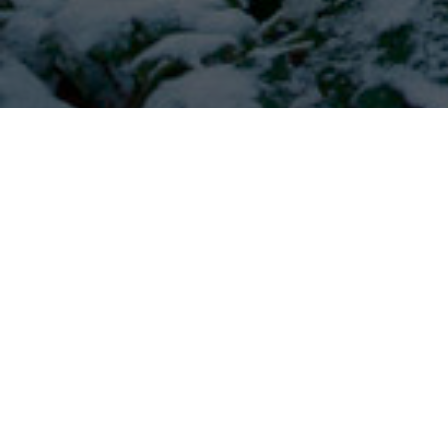
• Mercredi 3 décembre à 13h
Visite de l’accrochage
Emilio Azevedo, Rondônia
en boîte arts
graphiques avec Annabelle Lacour, commissaire de l’exposition
et responsable de collections photographies (musée du quai
Branly – Jacques Chirac)
• Jeudi 4 décembre à 13h