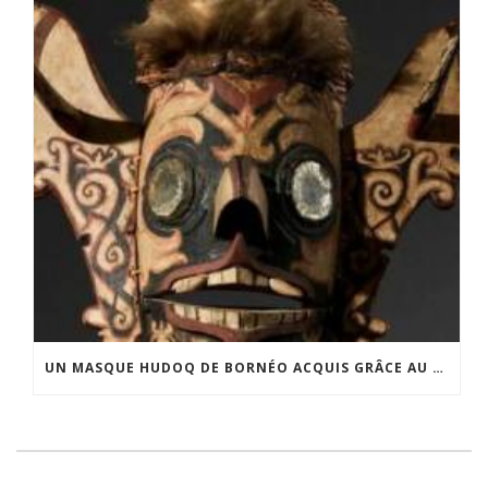
UN MASQUE HUDOQ DE BORNÉO ACQUIS GRÂCE AU SOUTIEN DU CERCLE LÉVI-STRAUSS