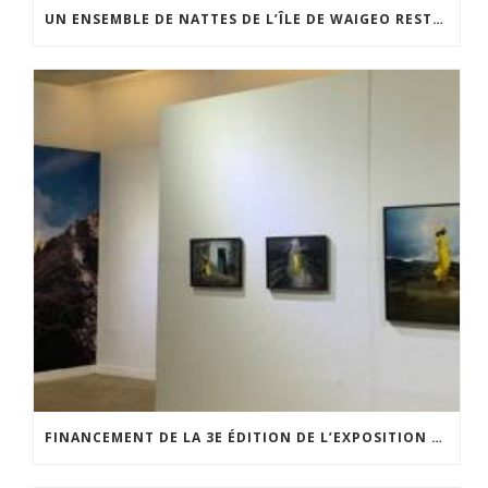
UN ENSEMBLE DE NATTES DE L’ÎLE DE WAIGEO RESTAURÉ GRÂCE AU SOUTIEN DU CERCLE LÉVI-STRAUSS
FINANCEMENT DE LA 3E ÉDITION DE L’EXPOSITION DU PRIX POUR LA PHOTOGRAPHIE PAR LE CERCLE POUR LA PHOTOGRAPHIE ET L’ART CONTEMPORAIN