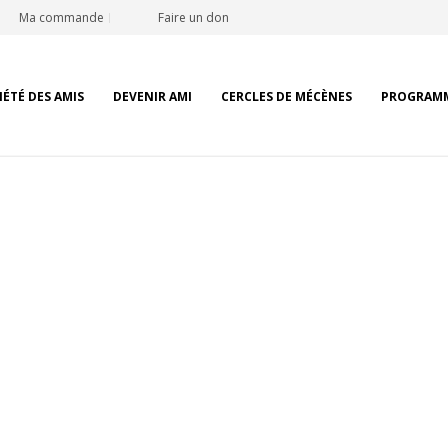
Ma commande
Faire un don
IÉTÉ DES AMIS
DEVENIR AMI
CERCLES DE MÉCÈNES
PROGRAM