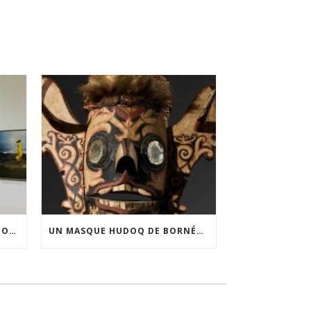
FINANCEMENT DE LA 3E ÉDITION DE L’EXPOSITION DU PRIX POUR LA PHOTOGRAPHIE PAR LE CERCLE POUR LA PHOTOGRAPHIE ET L’ART CONTEMPORAIN
UN MASQUE HUDOQ DE BORNÉO ACQUIS GRÂCE AU SOUTIEN DU CERCLE LÉVI-STRAUSS