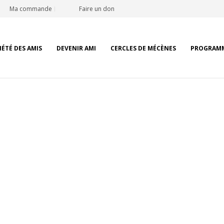
Ma commande
Faire un don
IÉTÉ DES AMIS
DEVENIR AMI
CERCLES DE MÉCÈNES
PROGRAM