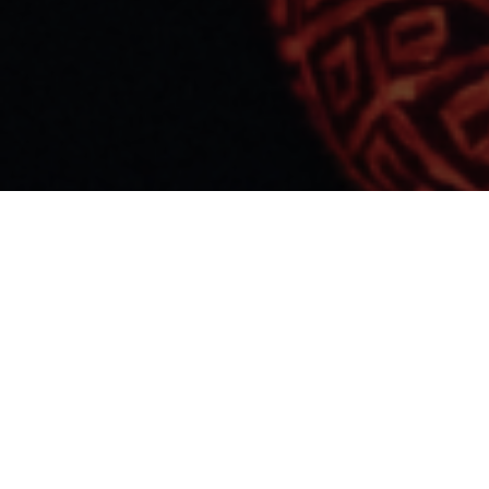
• Mercredi 1er oct
Visite de l’expositio
commissaire de l’ex