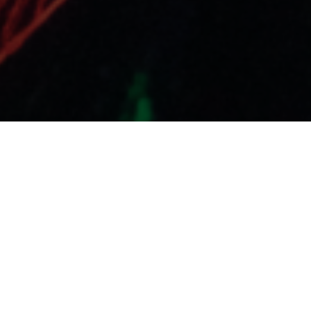
vec Isaline Saunier,
 du quai Branly –