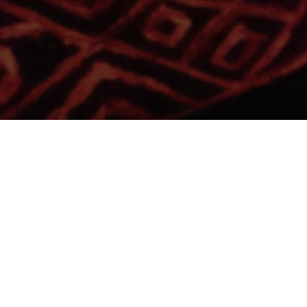
obre à 13h
n
Le fil voyageur. Raconté par Sheila Hicks et Monique Lévi-Strauss
a
position et chargée d’étude technique des collections textiles (musée