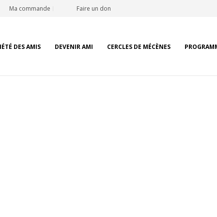
Ma commande
Faire un don
IÉTÉ DES AMIS
DEVENIR AMI
CERCLES DE MÉCÈNES
PROGRAM