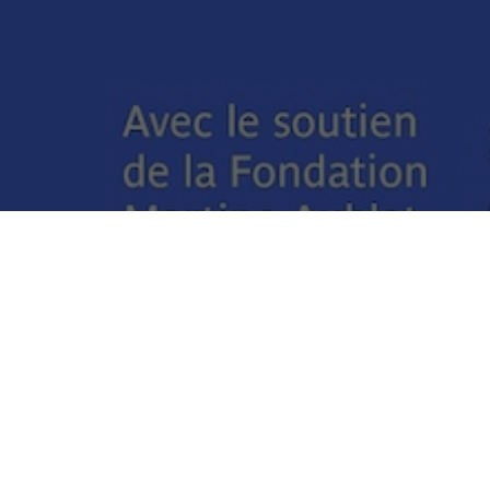
Visite de l’exposition «
Micro Mondes. Vivre avec des petits êtres
»
avec Frédéric Keck, directeur de recherche CNRS Laboratoire
d’anthropologie sociale