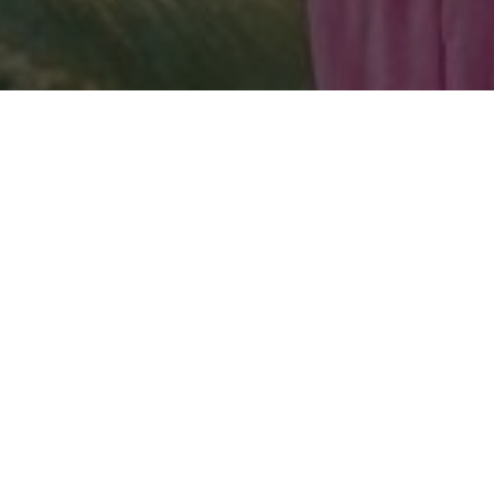
Darta (entre 1980 et
sultant en art
iatique et en