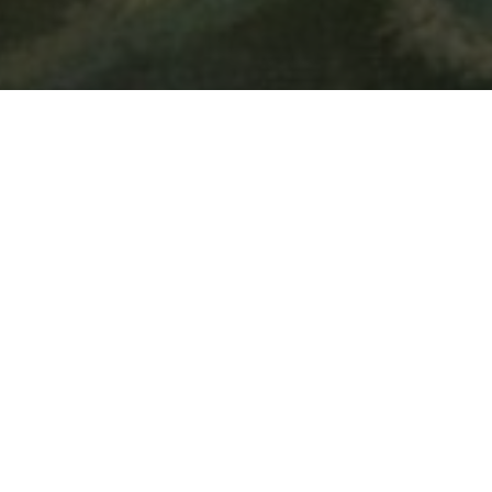
ition monographique de dessins réalisés par l’artiste balinais I Gusti Nyoman 
nce de Monbrison, responsable de collections Insulinde et George Breguet, con
 quai Branly – Jacques Chirac
septembre à 10h00
ours des Mondes
; une sélection de galeries spécialisées en art tribal, as
assique
rtier des Beaux-Arts, Saint-Germain-des-Prés