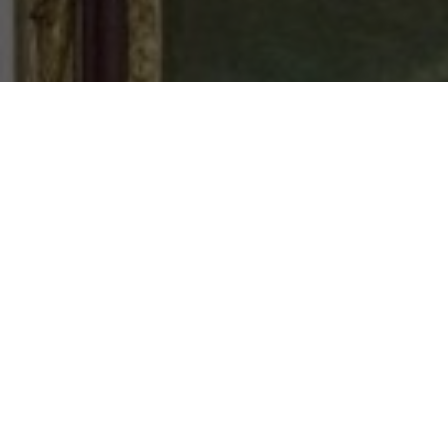
Visite de l’
Expos
2012 environ)
Avec Consta
indonésien
Au musée du
Mercredi 6 
Visites du
Parc
archéologie cl
Dans le qua