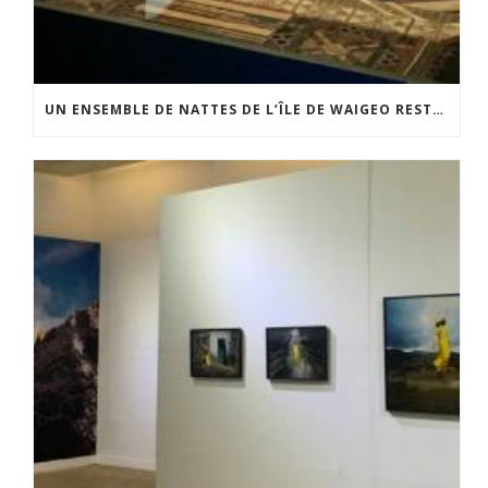
UN ENSEMBLE DE NATTES DE L’ÎLE DE WAIGEO RESTAURÉ GRÂCE AU SOUTIEN DU CERCLE LÉVI-STRAUSS