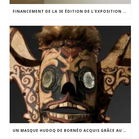
FINANCEMENT DE LA 3E ÉDITION DE L’EXPOSITION DU PRIX POUR LA PHOTOGRAPHIE PAR LE CERCLE POUR LA PHOTOGRAPHIE ET L’ART CONTEMPORAIN
UN MASQUE HUDOQ DE BORNÉO ACQUIS GRÂCE AU SOUTIEN DU CERCLE LÉVI-STRAUSS