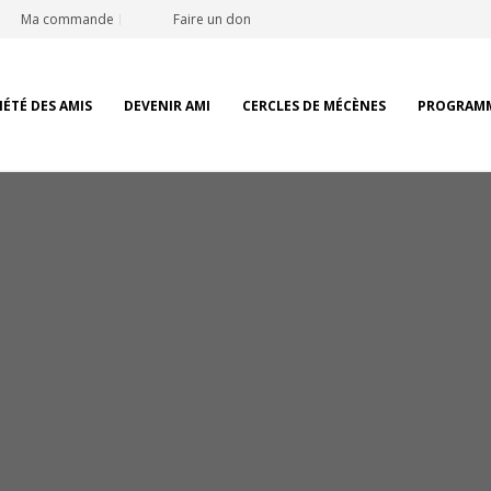
Ma commande
Faire un don
IÉTÉ DES AMIS
DEVENIR AMI
CERCLES DE MÉCÈNES
PROGRAM