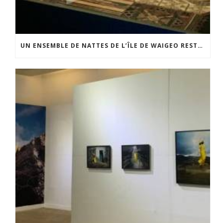
UN ENSEMBLE DE NATTES DE L’ÎLE DE WAIGEO RESTAURÉ GRÂCE AU SOUTIEN DU CERCLE LÉVI-STRAUSS