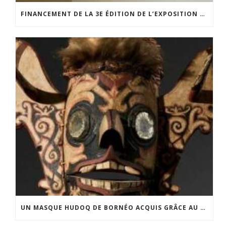
FINANCEMENT DE LA 3E ÉDITION DE L’EXPOSITION DU PRIX POUR LA PHOTOGRAPHIE PAR LE CERCLE POUR LA PHOTOGRAPHIE ET L’ART CONTEMPORAIN
UN MASQUE HUDOQ DE BORNÉO ACQUIS GRÂCE AU SOUTIEN DU CERCLE LÉVI-STRAUSS