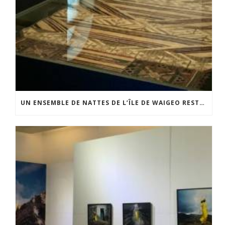
UN ENSEMBLE DE NATTES DE L’ÎLE DE WAIGEO RESTAURÉ GRÂCE AU SOUTIEN DU CERCLE LÉVI-STRAUSS