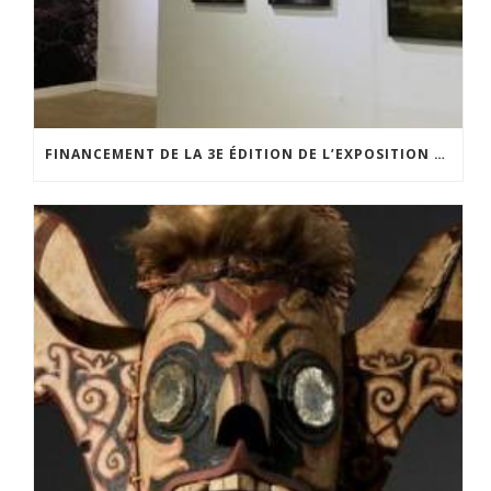
FINANCEMENT DE LA 3E ÉDITION DE L’EXPOSITION DU PRIX POUR LA PHOTOGRAPHIE PAR LE CERCLE POUR LA PHOTOGRAPHIE ET L’ART CONTEMPORAIN