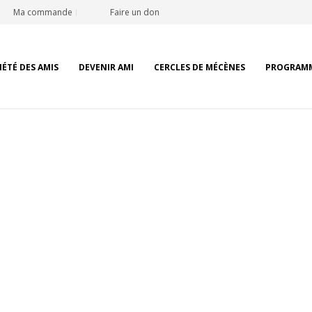
Ma commande
Faire un don
IÉTÉ DES AMIS
DEVENIR AMI
CERCLES DE MÉCÈNES
PROGRAM