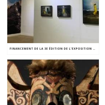
FINANCEMENT DE LA 3E ÉDITION DE L’EXPOSITION DU PRIX POUR LA PHOTOGRAPHIE PAR LE CERCLE POUR LA PHOTOGRAPHIE ET L’ART CONTEMPORAIN