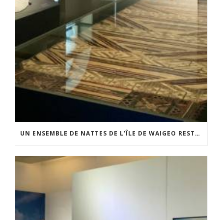
UN ENSEMBLE DE NATTES DE L’ÎLE DE WAIGEO RESTAURÉ GRÂCE AU SOUTIEN DU CERCLE LÉVI-STRAUSS