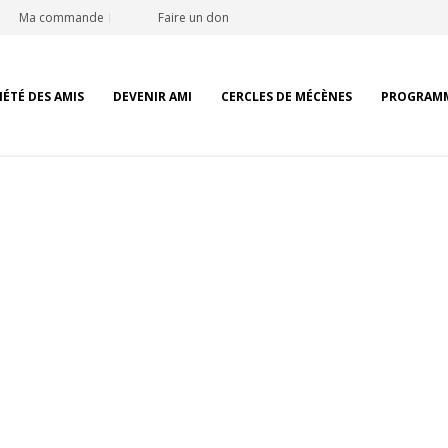
Ma commande
Faire un don
IÉTÉ DES AMIS
DEVENIR AMI
CERCLES DE MÉCÈNES
PROGRAM