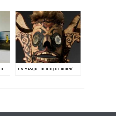
FINANCEMENT DE LA 3E ÉDITION DE L’EXPOSITION DU PRIX POUR LA PHOTOGRAPHIE PAR LE CERCLE POUR LA PHOTOGRAPHIE ET L’ART CONTEMPORAIN
UN MASQUE HUDOQ DE BORNÉO ACQUIS GRÂCE AU SOUTIEN DU CERCLE LÉVI-STRAUSS