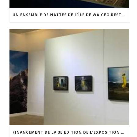
UN ENSEMBLE DE NATTES DE L’ÎLE DE WAIGEO RESTAURÉ GRÂCE AU SOUTIEN DU CERCLE LÉVI-STRAUSS
FINANCEMENT DE LA 3E ÉDITION DE L’EXPOSITION DU PRIX POUR LA PHOTOGRAPHIE PAR LE CERCLE POUR LA PHOTOGRAPHIE ET L’ART CONTEMPORAIN