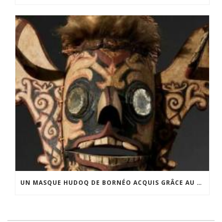
UN MASQUE HUDOQ DE BORNÉO ACQUIS GRÂCE AU SOUTIEN DU CERCLE LÉVI-STRAUSS