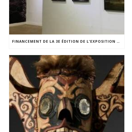
FINANCEMENT DE LA 3E ÉDITION DE L’EXPOSITION DU PRIX POUR LA PHOTOGRAPHIE PAR LE CERCLE POUR LA PHOTOGRAPHIE ET L’ART CONTEMPORAIN