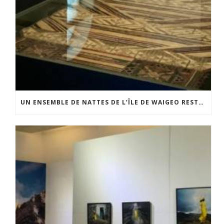
UN ENSEMBLE DE NATTES DE L’ÎLE DE WAIGEO RESTAURÉ GRÂCE AU SOUTIEN DU CERCLE LÉVI-STRAUSS