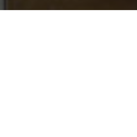
Mercredi 24 juin 2015 à 9h30
Visite présentée par
Paz Núñez-
Regueiro
, responsable de collections
Amériques et commissaire de
l’exposition