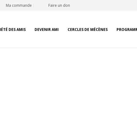
Ma commande
Faire un don
IÉTÉ DES AMIS
DEVENIR AMI
CERCLES DE MÉCÈNES
PROGRAM