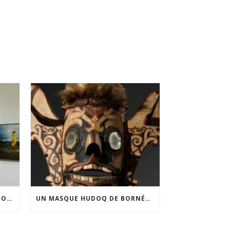
FINANCEMENT DE LA 3E ÉDITION DE L’EXPOSITION DU PRIX POUR LA PHOTOGRAPHIE PAR LE CERCLE POUR LA PHOTOGRAPHIE ET L’ART CONTEMPORAIN
UN MASQUE HUDOQ DE BORNÉO ACQUIS GRÂCE AU SOUTIEN DU CERCLE LÉVI-STRAUSS