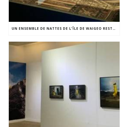
UN ENSEMBLE DE NATTES DE L’ÎLE DE WAIGEO RESTAURÉ GRÂCE AU SOUTIEN DU CERCLE LÉVI-STRAUSS