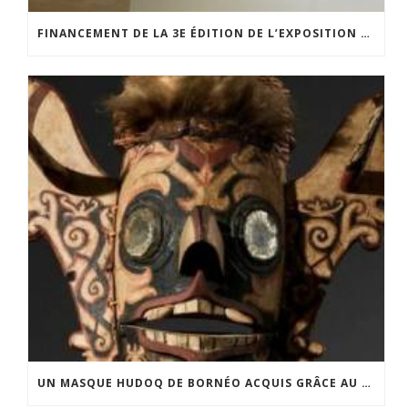
FINANCEMENT DE LA 3E ÉDITION DE L’EXPOSITION DU PRIX POUR LA PHOTOGRAPHIE PAR LE CERCLE POUR LA PHOTOGRAPHIE ET L’ART CONTEMPORAIN
UN MASQUE HUDOQ DE BORNÉO ACQUIS GRÂCE AU SOUTIEN DU CERCLE LÉVI-STRAUSS