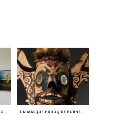
FINANCEMENT DE LA 3E ÉDITION DE L’EXPOSITION DU PRIX POUR LA PHOTOGRAPHIE PAR LE CERCLE POUR LA PHOTOGRAPHIE ET L’ART CONTEMPORAIN
UN MASQUE HUDOQ DE BORNÉO ACQUIS GRÂCE AU SOUTIEN DU CERCLE LÉVI-STRAUSS