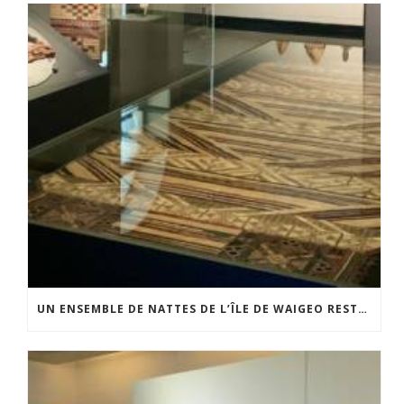
UN ENSEMBLE DE NATTES DE L’ÎLE DE WAIGEO RESTAURÉ GRÂCE AU SOUTIEN DU CERCLE LÉVI-STRAUSS