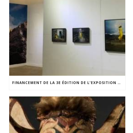
FINANCEMENT DE LA 3E ÉDITION DE L’EXPOSITION DU PRIX POUR LA PHOTOGRAPHIE PAR LE CERCLE POUR LA PHOTOGRAPHIE ET L’ART CONTEMPORAIN