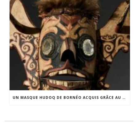
UN MASQUE HUDOQ DE BORNÉO ACQUIS GRÂCE AU SOUTIEN DU CERCLE LÉVI-STRAUSS