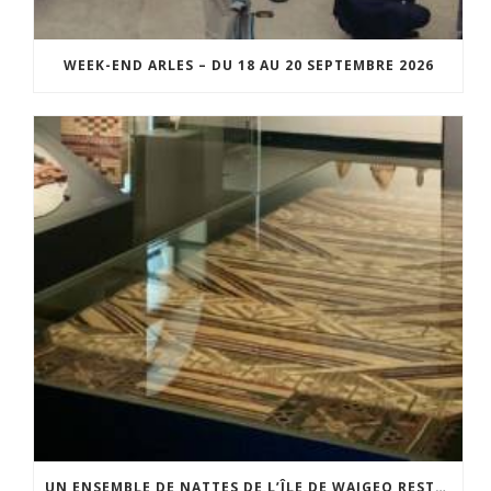
WEEK-END ARLES – DU 18 AU 20 SEPTEMBRE 2026
UN ENSEMBLE DE NATTES DE L’ÎLE DE WAIGEO RESTAURÉ GRÂCE AU SOUTIEN DU CERCLE LÉVI-STRAUSS