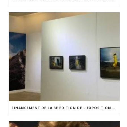
FINANCEMENT DE LA 3E ÉDITION DE L’EXPOSITION DU PRIX POUR LA PHOTOGRAPHIE PAR LE CERCLE POUR LA PHOTOGRAPHIE ET L’ART CONTEMPORAIN