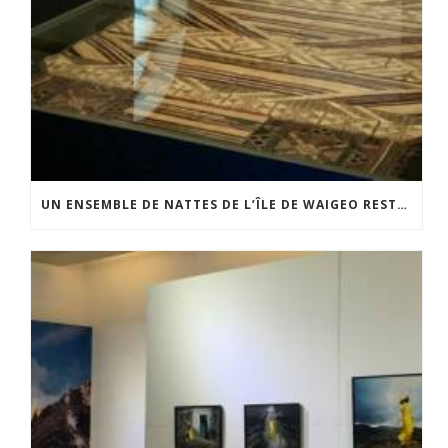
UN ENSEMBLE DE NATTES DE L’ÎLE DE WAIGEO RESTAURÉ GRÂCE AU SOUTIEN DU CERCLE LÉVI-STRAUSS