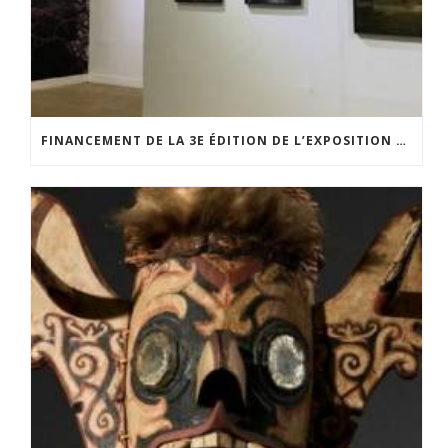
FINANCEMENT DE LA 3E ÉDITION DE L’EXPOSITION DU PRIX POUR LA PHOTOGRAPHIE PAR LE CERCLE POUR LA PHOTOGRAPHIE ET L’ART CONTEMPORAIN