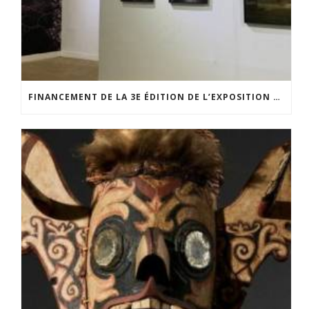
FINANCEMENT DE LA 3E ÉDITION DE L’EXPOSITION DU PRIX POUR LA PHOTOGRAPHIE PAR LE CERCLE POUR LA PHOTOGRAPHIE ET L’ART CONTEMPORAIN