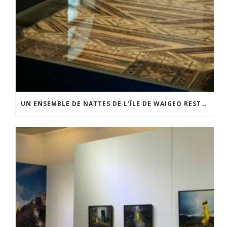
UN ENSEMBLE DE NATTES DE L’ÎLE DE WAIGEO RESTAURÉ GRÂCE AU SOUTIEN DU CERCLE LÉVI-STRAUSS