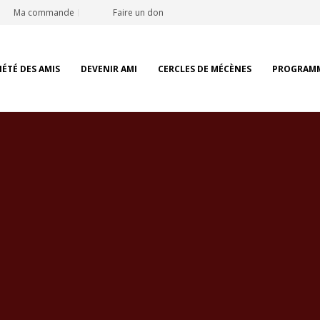
Ma commande
Faire un don
IÉTÉ DES AMIS
DEVENIR AMI
CERCLES DE MÉCÈNES
PROGRAM