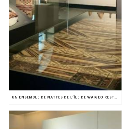
UN ENSEMBLE DE NATTES DE L’ÎLE DE WAIGEO RESTAURÉ GRÂCE AU SOUTIEN DU CERCLE LÉVI-STRAUSS