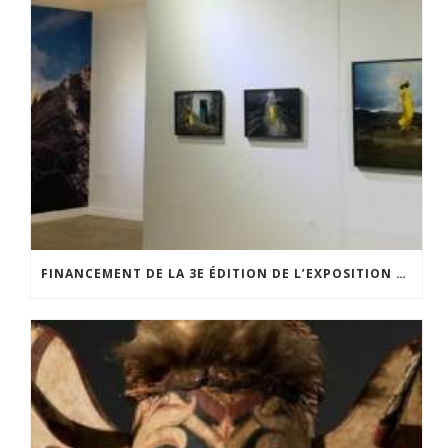
FINANCEMENT DE LA 3E ÉDITION DE L’EXPOSITION DU PRIX POUR LA PHOTOGRAPHIE PAR LE CERCLE POUR LA PHOTOGRAPHIE ET L’ART CONTEMPORAIN