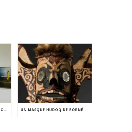
FINANCEMENT DE LA 3E ÉDITION DE L’EXPOSITION DU PRIX POUR LA PHOTOGRAPHIE PAR LE CERCLE POUR LA PHOTOGRAPHIE ET L’ART CONTEMPORAIN
UN MASQUE HUDOQ DE BORNÉO ACQUIS GRÂCE AU SOUTIEN DU CERCLE LÉVI-STRAUSS