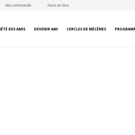
Ma commande
Faire un don
IÉTÉ DES AMIS
DEVENIR AMI
CERCLES DE MÉCÈNES
PROGRAM