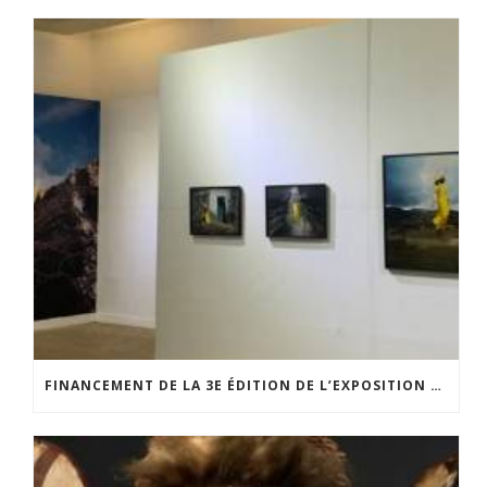
FINANCEMENT DE LA 3E ÉDITION DE L’EXPOSITION DU PRIX POUR LA PHOTOGRAPHIE PAR LE CERCLE POUR LA PHOTOGRAPHIE ET L’ART CONTEMPORAIN