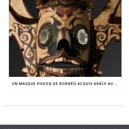
UN MASQUE HUDOQ DE BORNÉO ACQUIS GRÂCE AU SOUTIEN DU CERCLE LÉVI-STRAUSS