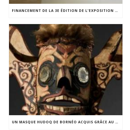
FINANCEMENT DE LA 3E ÉDITION DE L’EXPOSITION DU PRIX POUR LA PHOTOGRAPHIE PAR LE CERCLE POUR LA PHOTOGRAPHIE ET L’ART CONTEMPORAIN
UN MASQUE HUDOQ DE BORNÉO ACQUIS GRÂCE AU SOUTIEN DU CERCLE LÉVI-STRAUSS