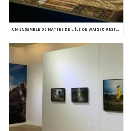
UN ENSEMBLE DE NATTES DE L’ÎLE DE WAIGEO RESTAURÉ GRÂCE AU SOUTIEN DU CERCLE LÉVI-STRAUSS