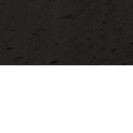
Du 5 au 19 mai 2019, d’Antananarivo à Tuléar.