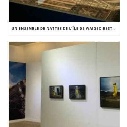
UN ENSEMBLE DE NATTES DE L’ÎLE DE WAIGEO RESTAURÉ GRÂCE AU SOUTIEN DU CERCLE LÉVI-STRAUSS