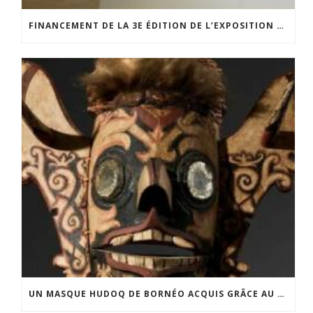
FINANCEMENT DE LA 3E ÉDITION DE L’EXPOSITION DU PRIX POUR LA PHOTOGRAPHIE PAR LE CERCLE POUR LA PHOTOGRAPHIE ET L’ART CONTEMPORAIN
UN MASQUE HUDOQ DE BORNÉO ACQUIS GRÂCE AU SOUTIEN DU CERCLE LÉVI-STRAUSS