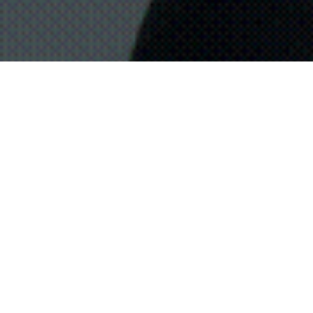
Gil Bartholeyns, lauréat 2009 :
L’histoire de la culture
matérielle en Europe : la
société, l’économie, les objets
autrement.
Télécharger le dossier
Gil
Bartholeyns